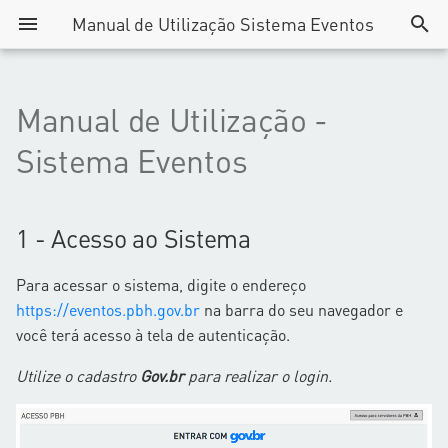
Manual de Utilização Sistema Eventos
I
n
Manual de Utilização -
i
Sistema Eventos
c
i
1 - Acesso ao Sistema
a
l
Para acessar o sistema, digite o endereço
https://eventos.pbh.gov.br
na barra do seu navegador e
i
você terá acesso à tela de autenticação.
z
Utilize o cadastro
Gov.br
para realizar o login.
a
n