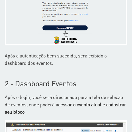
d
o
b
u
s
Após a autenticação bem sucedida, será exibido o
c
dashboard dos eventos.
a
2 - Dashboard Eventos
Após o login, você será direcionado para a tela de seleção
de eventos, onde poderá
acessar o evento atual
e
cadastrar
seu bloco
.